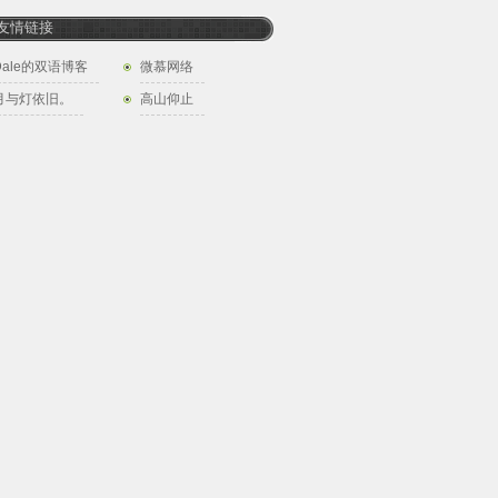
友情链接
Dale的双语博客
微慕网络
月与灯依旧。
高山仰止