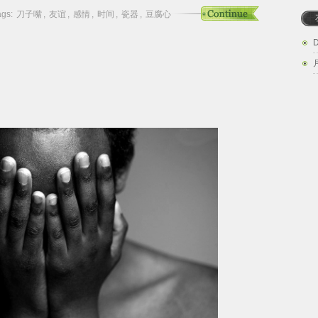
ags:
刀子嘴
,
友谊
,
感情
,
时间
,
瓷器
,
豆腐心