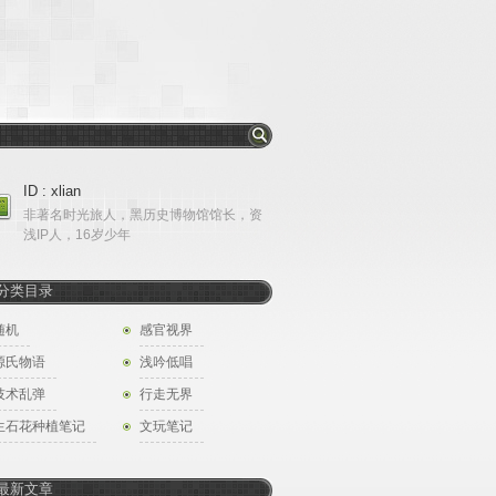
ID : xlian
非著名时光旅人，黑历史博物馆馆长，资
浅IP人，16岁少年
分类目录
随机
感官视界
源氏物语
浅吟低唱
技术乱弹
行走无界
生石花种植笔记
文玩笔记
最新文章