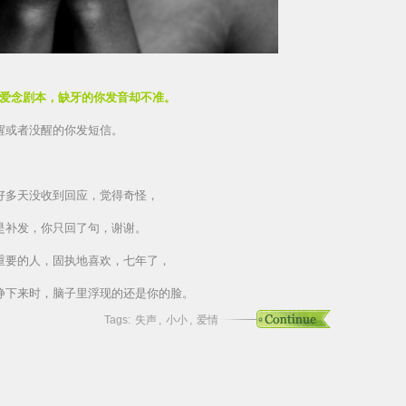
爱念剧本，缺牙的你发音却不准。
醒或者没醒的你发短信。
好多天没收到回应，觉得奇怪，
是补发，你只回了句，谢谢。
重要的人，固执地喜欢，七年了，
静下来时，脑子里浮现的还是你的脸。
Tags:
失声
,
小小
,
爱情