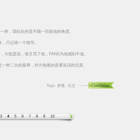
S一样，我站在的是不顾一切挺他的角度。
象，只记得一个细节。
话，大抵是说，谁又骂了他，FANS为他感到不值。
是一种二次的羞辱，对方抱着的是看笑话的态度。
Tags:
梦魇
,
社交
3
4
5
6
7
8
9
10