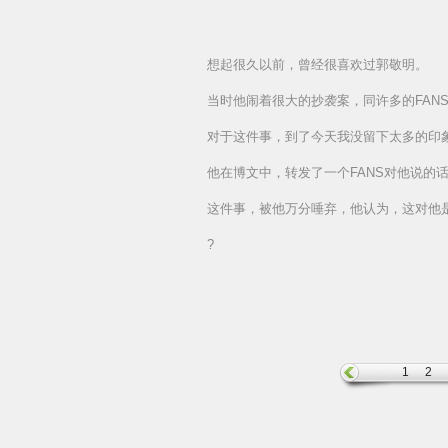
想起很久以前，曾经很喜欢过郭敬明。
当时他闹着很大的抄袭案，同许多的FAN
对于这件事，到了今天我没留下太多的印
他在博文中，转发了一个FANS对他说的
这件事，被他万分唾弃，他认为，这对他
?
1
2