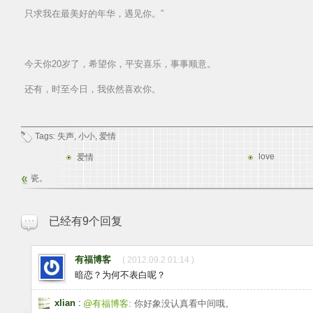
只求我在最美好的年华，遇见你。”
今天你20岁了，希望你，平安喜乐，事事顺意。
还有，时至今日，我依然喜欢你。
Tags:
失声
,
小小
,
爱情
love
爱情
瓷。
已经有9个回复
有福博客
( 2012.09.2 01:14 )
暗恋？为何不表白呢？
xlian
:
@有福博客
: 你好象没认真看中间哦。