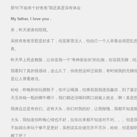
那句“不如有个好爸爸”我还真是深有体会
My father, I love you .
呆，昨天谢谢你陪我。
虽然有爸爸安慰是好多了，但是家里没人，怕自己一个人呆着会胡思乱
夜。
昨天早上死皮赖脸，让你送我一个“考神保佑你”的礼物，你说我无聊，
我看到了真的很感动，这么久了，你依然这样迁就我，有时候我的无聊
是让人厚重难当。
哈哈，昨晚和你玩掷骰子，你不让喝酒，结果前面我使劲赢你，到了最
天五块钱一瓶的椰牛椰汁，我们都还没喝到两口就被人抢走，啊！真是
我身边总是有你们。还有大头，你们对我的好，让我惭愧，我都不知道
大头，我知道你昨晚心情也不好，拉你出来都不知道对不对。。。但是
不如就出来玩个够不是更好，虽然说实在做完并不尽兴，哈哈，但是能
赖了把？