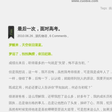
www.cuobie.com
Tags:
搞
最后一次，面对高考。
2010.06.26 ,
源氏物语
,
6 Comments
,
梦醒来，天空依旧
湛蓝
。
梦远了，拍拍胸膛，依旧赶路。
成绩出来后，听得最多的一句就是“失望，悔不该当初。”
但是我想说，这一年，我不后悔，虽然我考得很差，可是我是成年人了
一样，做错了事，后悔一下，认认错，就能得到别人的原谅。我要开始
既成定局，何必还要让人告诉你“早知如此，何必当初呢？”
很谢谢爸爸，这么理解我，还帮我想了这么多，好多年了，我的成长历
固执，总是做出格的事儿，总是让他愁白了头发，操碎了心。而我，犯
虽然有时候觉得他老是喜欢唧唧歪歪说大道理，可是想来这么久，如果