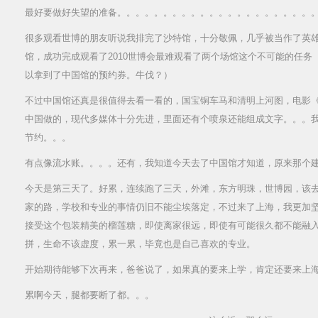
最好要做好失望的准备。。。。。。。。。。。。。。。。。。。。。
很多观看世博的朋友听说我排完了沙特馆，十分敬佩，几乎被当作了英
馆，成功完成观看了2010世博会最难观看了两个场馆这个不可能的任务
以拿到了中国馆的预约券。牛伐？）
不过中国馆还真是很值得去看一看的，国宝铜车马和清明上河图，电影
中国做的，现代多媒体十分先进，里面还有个喷泉还能组成文字。。。
节约。。。
有点像流水账。。。。还有，我知道今天去了中国馆才知道，原来那个建
今天是第三天了。好累，连续跑了三天，外滩，东方明珠，世博园，该
家的路，学校和专业的事情仍旧不能尘埃落定，不过来了上海，我更加
接受这个包装精美的榴莲糖，即使离家很远，即使有可能很久都不能融
拼，生命不该虚度，累一累，毕竟也是自己喜欢的专业。
开始期待能够下次再来，爸爸说了，如果真的要来上学，肯定还要来上
累啊今天，腿都要断了都。。。