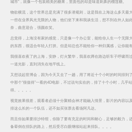
城市”，就像一个包装精美的糖果，里面包的却是味道刺鼻的榴莲糖。
物欲横流，这个世界总是充满了很多潜规则，这是我在上海这么多天最
一些在业界风光无限的人物，他们坐下来和我谈生活，想不到在外人如
奈，曲意迎合，强颜欢笑。
总觉得，上海没有家的感觉，只是像一个办公室，能给你人生一个无限
的东西，很适合年轻人打拼。但是却总也不能给你一种归属感，让你能
我很喜欢夜了的上海，安静，灯火繁华，我喜欢蹲在路边听车子呼啸而
一道光影，直到消失在地平线上。
又想说起世博会，因为今天又去了一趟，用了将近十个小时的时间排到
中那个“很值得”一看的4D电影，不过说句实在的，排了十个小时，几乎
得。。。。。
视觉效果很差，观看者必须十分聚精会神才能融入情景，影片的内容以
排这么长的一个队伍，还不如买张票去看场阿凡达。
而且你如果要排沙特馆，你除了要有充足的时间和耐心，足够的毅力，
备晕倒在排队的路上，然后受尽白眼继续站起来排队。。。。