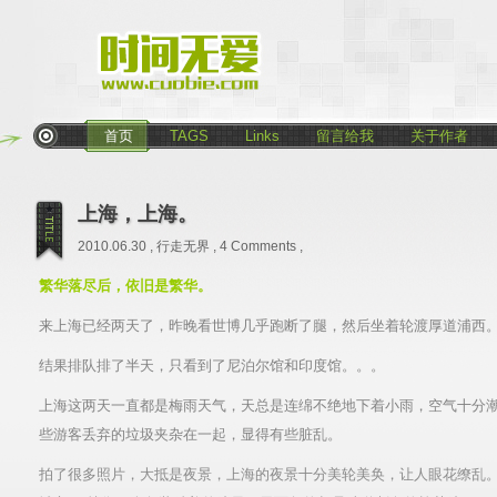
首页
TAGS
Links
留言给我
关于作者
上海，上海。
2010.06.30 ,
行走无界
,
4 Comments
,
繁华落尽后，依旧是繁华。
来上海已经两天了，昨晚看世博几乎跑断了腿，然后坐着轮渡厚道浦西
结果排队排了半天，只看到了尼泊尔馆和印度馆。。。
上海这两天一直都是梅雨天气，天总是连绵不绝地下着小雨，空气十分
些游客丢弃的垃圾夹杂在一起，显得有些脏乱。
拍了很多照片，大抵是夜景，上海的夜景十分美轮美奂，让人眼花缭乱。