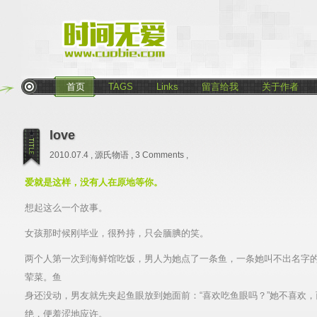
首页
TAGS
Links
留言给我
关于作者
love
2010.07.4 ,
源氏物语
,
3 Comments
,
爱就是这样，没有人在原地等你。
想起这么一个故事。
女孩那时候刚毕业，很矜持，只会腼腆的笑。
两个人第一次到海鲜馆吃饭，男人为她点了一条鱼，一条她叫不出名字
荤菜。鱼
身还没动，男友就先夹起鱼眼放到她面前：“喜欢吃鱼眼吗？”她不喜欢
绝，便羞涩地应许。