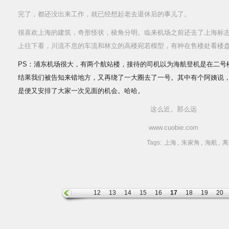
完了，都还没出来工作，就已经想起老去退休后的事儿了。
很喜欢上海的建筑，奇形怪状，棱角分明。临来机场之前还去了上海标志
上往下看，川流不息的车流和林立的高楼宛若模型，有种在售楼处看楼盘的模型的
PS：浦东机场很大，有两个航站楼，接待的司机以为海航登机是在二号
结果我们被告知来错地方，又再绕了一大圈去了一号。其中有个阿姨说
是便又安排了大家一次见面的机会。哈哈。
这么近。那么远
www.cuobie.com
Tags:
上海
,
朱家角
,
海航
,
离
12
13
14
15
16
17
18
19
20