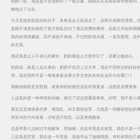
妈妈一起，我还是不自觉的叫了一瓶百威，妈妈买完东西回来奇怪的问，
糊地点了点头。。
今天是提前批面试的日子，呆爸这会儿应该去了，这两天他都没理我，
是颇不满意的抱怨了那天我私自结了酒店房费的事情，后面又开始和我
我的处境很尴尬，高不成低不就地，不过奶奶很乐观，一直安慰我，还
的关系。
我还真是让人不省心的家伙，奶奶都这么大把年纪了，还要让她担心。
奶奶说，路是人走出来的，奶奶不也没上过大学，现在不照样过的好好
强，现在照样不是一堆堆拿着名牌大学文凭的本科生去扫大街看门？
我晓得奶奶是安慰我，爸爸和奶奶都坚决反对我复读，说那是浪费青春
人还真的是一种奇怪的动物，错过了还总想重新再来。好吧，我不是小
最近总是做很多的梦，很混乱，却又都很连贯，大抵是一些睡前想起的
和安详的方向发展，没有流汗惊恐，以及突然醒来。
总是早晨七点刚过半就醒来，想抽烟，但是毕竟是在家里，我也不是一
三还真是厉害，我在这一年里面，迅速学会了抽烟喝酒，有时候我自己