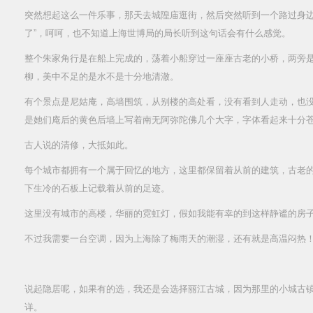
突然想起这么一件乐事，那天去城隍庙逛街，然后突然听到一个路过身边
了”，呵呵，也不知道上海世博局的局长听到这句话会有什么感觉。
整个朱家角行是在船上完成的，荡着小船穿过一座座古老的小桥，两旁
柳，美中不足的是水不是十分地清澈。
有个景点是尼姑庵，高墙围筑，从别楼的高处看，没有看到人走动，也
是她们庵后的黄色后墙上写着南无阿弥陀佛几个大字，字体看起来十分
古人说的清修，大抵如此。
每个城市都拥有一个属于回忆的地方，这里都保留着从前的建筑，古老
下生冷的石板上记载着从前的足迹。
这里没有城市的高楼，华丽的霓虹灯，假如我能有幸的到这样静谧的房
不过我需要一台空调，因为上海除了梅雨天的潮湿，还有就是高温闷热
说起隐居呢，如果有的选，我还是会选择丽江古城，因为那里的小城古
详。