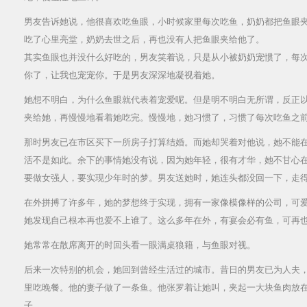
男友告诉她说，他很喜欢吃鱼眼，小时候家里每次吃鱼，奶奶都把鱼眼
吃了心里亮堂，奶奶去世之后，再也没有人把鱼眼夹给他了。
其实鱼眼也并没什么好吃的，男友笑着说，只是从小被奶奶宠惯了，每
你了，让我也宠宠你。于是男友深深地凝视着她。
她想不明白，为什么鱼眼就代表着宠爱呢。但是明不明白无所谓，反正
夹给她，再慢慢地看着她吃完。慢慢地，她习惯了，习惯了每次吃鱼之
那时男友已在市区买下一所房子打算结婚。而她却哭着对他说，她不能
活不是如此。余下的事情她没有说，因为她年轻，很有才华，她不甘心
要做女强人，要实现少年时的梦。男友送她时，她连头都没回一下，走
在外拼搏了许多年，她的梦想终于实现，拥有一家像模像样的公司，可
她发现自己根本再也爱不上谁了。这么多年在外，有宴会必有鱼，可再
她常常在散席离开的时回头看一眼满桌狼籍，与鱼眼对视。
后来一次特别的机会，她回到曾经生活过的城市。
昔日的男友已为人夫
里吃晚餐。他的妻子做了一条鱼。他张罗着让她叫，夹起一大块鱼肉放
子。