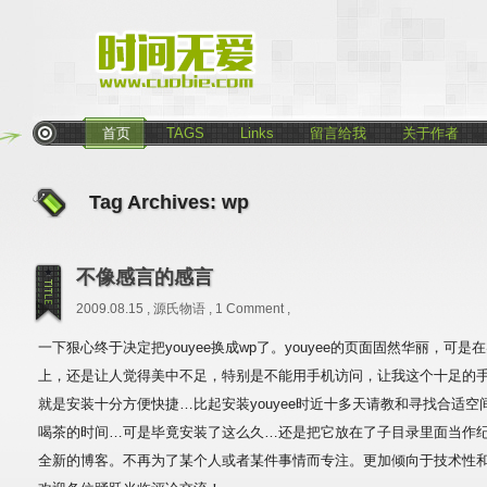
首页
TAGS
Links
留言给我
关于作者
Tag Archives:
wp
不像感言的感言
2009.08.15 ,
源氏物语
,
1 Comment
,
一下狠心终于决定把youyee换成wp了。youyee的页面固然华丽，可是在
上，还是让人觉得美中不足，特别是不能用手机访问，让我这个十足的手
就是安装十分方便快捷…比起安装youyee时近十多天请教和寻找合适
喝茶的时间…可是毕竟安装了这么久…还是把它放在了子目录里面当作
全新的博客。不再为了某个人或者某件事情而专注。更加倾向于技术性