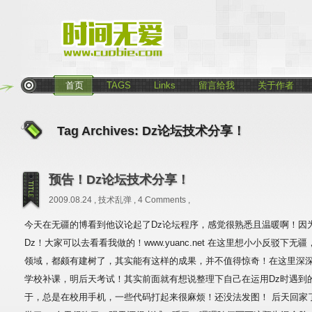
首页
TAGS
Links
留言给我
关于作者
Tag Archives:
Dz论坛技术分享！
预告！Dz论坛技术分享！
2009.08.24 ,
技术乱弹
,
4 Comments
,
今天在无疆的博看到他议论起了Dz论坛程序，感觉很熟悉且温暖啊！因为
Dz！大家可以去看看我做的！www.yuanc.net 在这里想小小反驳下
领域，都颇有建树了，其实能有这样的成果，并不值得惊奇！在这里深深
学校补课，明后天考试！其实前面就有想说整理下自己在运用Dz时遇到
于，总是在校用手机，一些代码打起来很麻烦！还没法发图！ 后天回家