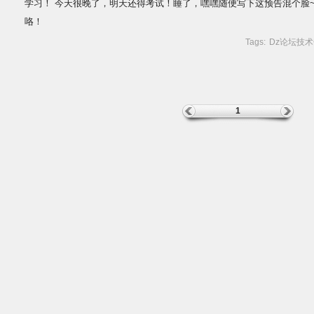
学习！ 今天很晚了，明天还得考试！睡了，嘿嘿随便写下这预告混个脸
咯！
Tags:
Dz论坛技
1