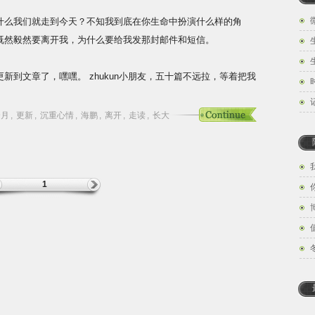
什么我们就走到今天？不知我到底在你生命中扮演什么样的角
既然毅然要离开我，为什么要给我发那封邮件和短信。
新到文章了，嘿嘿。 zhukun小朋友，五十篇不远拉，等着把我
个月
,
更新
,
沉重心情
,
海鹏
,
离开
,
走读
,
长大
1