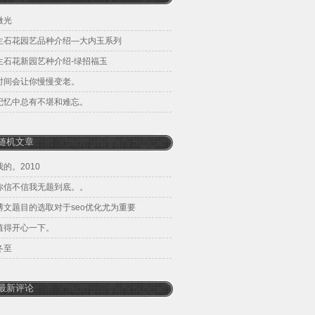
微光
生石花园艺品种介绍—大内玉系列
生石花新园艺种介绍-绿招福玉
时间会让你慢慢变老。
记忆中总有不堪和难忘。
随机文章
我的。2010
你信不信我无题到底。。
博文题目的选取对于seo优化尤为重要
值得开心一下。
冬至
最新评论