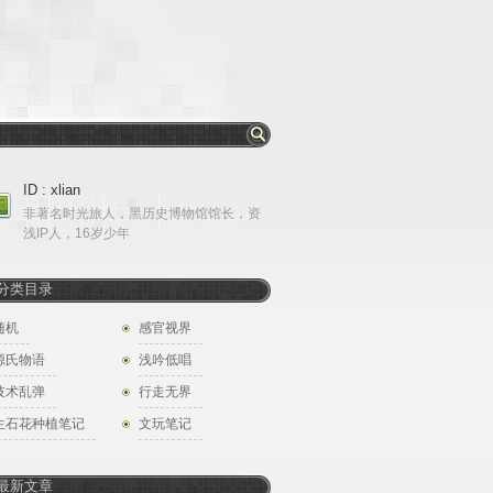
ID : xlian
非著名时光旅人，黑历史博物馆馆长，资
浅IP人，16岁少年
分类目录
随机
感官视界
源氏物语
浅吟低唱
技术乱弹
行走无界
生石花种植笔记
文玩笔记
最新文章