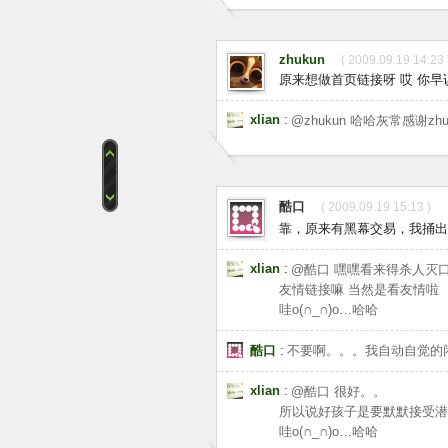
zhukun
( 2009.09.19 14:23 
原来想做首页链接呀 哎 你早
xlian
:
@zhukun 哈哈灰常感谢z
酷口
( 2009.09.19 15:13 )
靠，原来有黑幕交易，我捅出
xlian
:
@酷口 嘿嘿看来得杀人灭
友情链接嘛 当然是看友情啦
哇o(∩_∩)o…哈哈
酷口
:
不要啊。。。我自动自觉的
xlian
:
@酷口 很好。。
所以说好孩子是要默默接受潜
哇o(∩_∩)o…哈哈