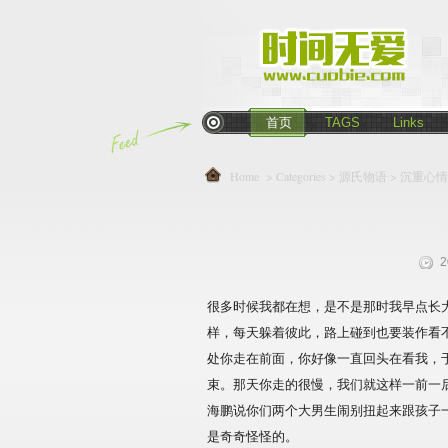
首页
TAGS
Links
Home
> Categories >
源氏物语
> 沉重心
2
很多时候我都在想，是不是那时我早点长
样，每天躲着彼此，路上碰到也要装作看
处你走在前面，你好像一直回头在看我，
束。那天你走的很慢，我们就这样一前一
海鹏说你们两个大男生闹别扭起来跟孩子
是奇奇怪怪的。