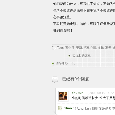
他们都问为什么，可我也不知道，不知为
色？不知道你到底在不在乎我？不知道你
心事很沉重。
下星期开始走读。哈哈，可以保证天天都更
挪到首页吧！
Tags:
五个月
,
更新
,
沉重心情
,
海鹏
,
离开
,
暂无相关文章
值得开心一下。
已经有9个回复
zhukun
( 2009.09.19 14:22 
小的时候希望长大 长大了又
xlian
:
@zhunkun 我现在还是