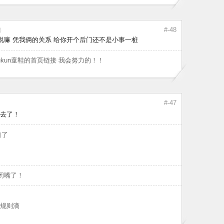
#-48
)
说嘛 凭我俩的关系 给你开个后门还不是小事一桩
hukun童鞋的首页链接 我会努力的！！
#-47
去了！
口了
闭嘴了！
规则滴