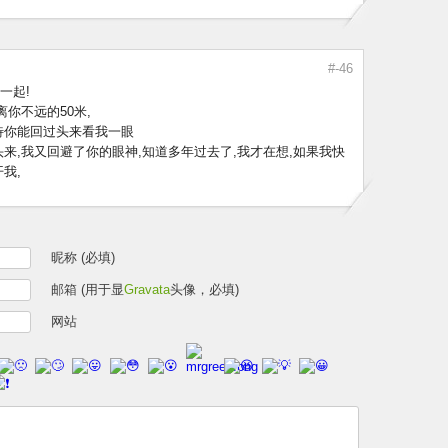
#-46
一起!
离你不远的50米,
待你能回过头来看我一眼
来,我又回避了你的眼神,知道多年过去了,我才在想,如果我快
我,
昵称 (必填)
邮箱 (用于显
Gravata
头像，必填)
网站