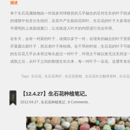
描述
单个生石花属植物由一对或多对球根状的几乎融合的呈对生长的叶子组
的缝隙中包含分生组织，在其中产生新的花和叶。生石花的叶子大多埋
半透明的上表面或窗口，让光线进入叶片的内部进行光合作用。
在冬天，会有一对新的叶子，或偶尔多于一对，在现有的融合的叶子里
开显露出新叶子，然后老叶子将枯竭。在干旱的时候，生石花的叶子可
的生石花几乎从未有过每头超过一对叶子，环境太干燥以致无法支持这
成熟之后，从叶子之间的裂缝生长出来，每一对叶子一朵花。这通常发
Tags:
生石花
,
生石花养护
,
生石花剪根
,
生石花外文翻译资料
,
生石花
【12.4.27】生石花种植笔记。
2012.04.27 ,
生石花种植笔记
,
6 Comments
,