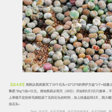
【12.4.27】
刚刚从凯莉家买了10个石头+12*12*8的养护方盆*
1个
+硅藻土
释肥 50g*1份=51元。
得知凯莉从明天（28日）开始到5月3日只接单，
上举棋不定的坏毛病耽误了见到
石头的时间，加上快递起码3天，我大概
份石头~
Tags:
生石花
,
生石花剪根
,
生石花如何浇水
,
生石花种植
,
番