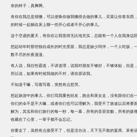
奈的样子，真爽啊。
有你在我总是很懒，可以使唤你做我懒得去做的事儿，买菜让你拿东西
的时候一起躺在床上聊一些开心或者不开心的事儿。
这个空虚的夏天，有你在让我觉得无比地充实，总能有一个人在我身边
想起幼年时那些独自成长的时光里面，我总是缺少同伴，一个人吃饭，
数不尽的长夜漫漫。
有人说，我任性霸道，不讲道理，说我对朋友不够好，不够体贴，但是
所以说，如果有时候我做的不对，请你原谅我。
不知道干嘛，写着写着，突然有点想哭。
想起旅游中的事儿，你们骂我重色轻友，跑去和美女走，没有跟你们在
你们的伞不是不大嘛…或者你们也可以理解为，我受不了旅途以后将要
解为，其实和你们旅行的每一秒，每一幕，所有的音容笑貌，所有的疲倦
收藏在了心里，一辈子都不会忘记。
你要走了，虽然有点接受不了，但是没办法，天下无不散的宴席。呆爸