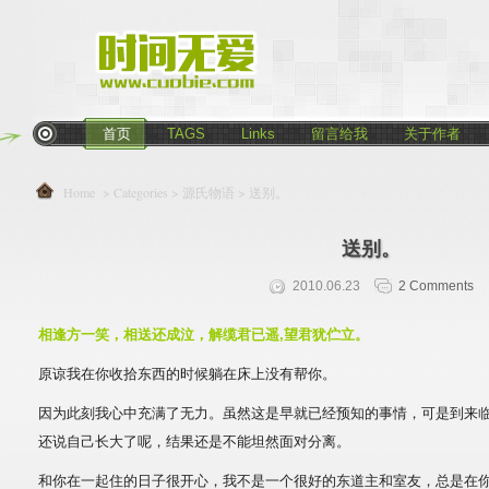
首页
TAGS
Links
留言给我
关于作者
Home
> Categories >
源氏物语
> 送别。
送别。
2010.06.23
2 Comments
相逢方一笑，相送还成泣，解缆君已遥,望君犹伫立。
原谅我在你收拾东西的时候躺在床上没有帮你。
因为此刻我心中充满了无力。虽然这是早就已经预知的事情，可是到来
还说自己长大了呢，结果还是不能坦然面对分离。
和你在一起住的日子很开心，我不是一个很好的东道主和室友，总是在