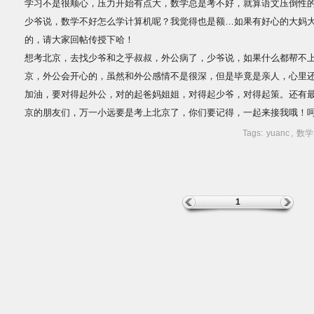
学习不是很顺心，压力开始有点大，数学总是考不好，就算语文压倒性
少爷说，数学不好怎么学计算机呢？我觉得也是额…如果有好心的大妈
的，请大家回帖传授下哈！
想考北京，去找少爷和之乎叔叔，外公病了，少爷说，如果什么都帮不
京，外公会开心的，虽然和外公感情不是很深，但是毕竟是亲人，心里
加油，要对得起外公，对的起爸妈姐姐，对得起少爷，对得起策。还有
京的朋友们，万一小远要是考上北京了，你们要记得，一起来接我哦！
Tags:
yuanc
,
数学
1