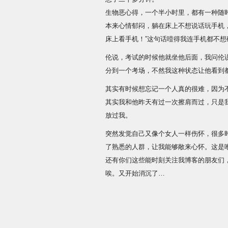
生物恶心得，一个半小时里，都有一种随
本来心情郁闷，躺在床上不想说话玩手机
床上看手机！”这句话噎得我连手机都不想
伦说，考试的时候他就坐他后面，我问伦
分到一个考场，不然我这种状态让他看到都
其实有时候想忘记一个人真的很难，因为
其实我和他昨天有过一次擦肩而过，只是
放过我。
突然发觉自己又像个女人一样伤怀，很多
了熟悉的人群，让我能够敞来心怀。这是
还有你们这些能时刻关注我博客的朋友们
唉。又开始消沉了…