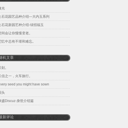
微光
生石花园艺品种介绍—大内玉系列
生石花新园艺种介绍-绿招福玉
时间会让你慢慢变老。
记忆中总有不堪和难忘。
随机文章
片刻。
长信之一，火车旅行。
very seed you might have sown
回头
康盛Discuz-身世介绍篇
最新评论