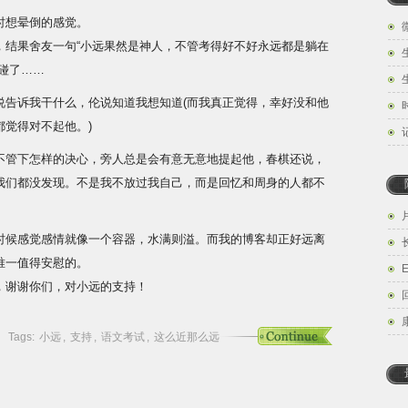
时想晕倒的感觉。
，结果舍友一句“小远果然是神人，不管考得好不好永远都是躺在
碰了……
说告诉我干什么，伦说知道我想知道(而我真正觉得，幸好没和他
觉得对不起他。)
不管下怎样的决心，旁人总是会有意无意地提起他，春棋还说，
我们都没发现。不是我不放过我自己，而是回忆和周身的人都不
时候感觉感情就像一个容器，水满则溢。而我的博客却正好远离
唯一值得安慰的。
E
，谢谢你们，对小远的支持！
Tags:
小远
,
支持
,
语文考试
,
这么近那么远