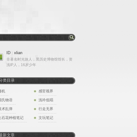
ID : xlian
非著名时光旅人，黑历史博物馆馆长，资
浅IP人，16岁少年
分类目录
随机
感官视界
源氏物语
浅吟低唱
技术乱弹
行走无界
生石花种植笔记
文玩笔记
最新文章