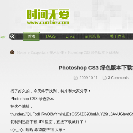
首页
TAGS
Links
留言给我
关于作者
Home
> Categories >
技术乱弹
> Photoshop CS3 绿色版本下载地址
Photoshop CS3 绿色版本下
2009.10.11
3 Comments
找了好久的，今天终于找到，特来和大家分享！
Photoshop CS3 绿色版本
把这个地址：
thunder://QUFodHRwOi8vYmlnLjEzOS54ZG93bnMuY29tL3AvUGhvdG
复制到迅雷下载URL里面，直接下载就好了！
o(∩_∩)o 哈哈 希望能帮到 大家~