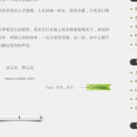
历身亲受的人才能懂。人生就像一杯水，世间冷暖，只有亲口喝
夹带着泥土的腥甜。喜欢它打在脸上然后顺着脸颊流下，淋湿的
雨水，却能让你的身体，一点点变得清澈。这一刻，你什么都不
们砸在世间的声音。
这么近。那么远
www.cuobie.com
W
Tags:
悲伤
,
雨天
l
1