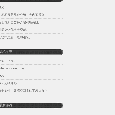
微光
生石花园艺品种介绍—大内玉系列
生石花新园艺种介绍-绿招福玉
时间会让你慢慢变老。
记忆中总有不堪和难忘。
随机文章
上海，上海。
hat a fucking day!
ove
今天超级开心！
误删文件，并清空回收站了怎么办？
最新评论