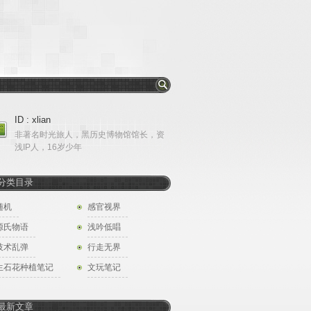
ID : xlian
非著名时光旅人，黑历史博物馆馆长，资
浅IP人，16岁少年
分类目录
随机
感官视界
源氏物语
浅吟低唱
技术乱弹
行走无界
生石花种植笔记
文玩笔记
最新文章