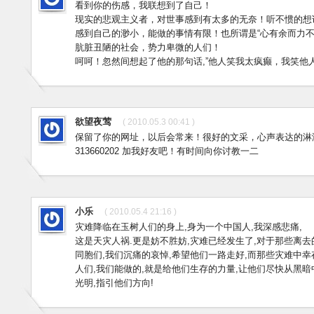
看到你的伤感，我联想到了自己！
现实的悲观主义者，对世事感到有太多的无奈！听不惯的想
感到自己的渺小，能做的事情有限！也所谓是“心有余而力不
肮脏丑陋的社会，势力卑微的人们！
呵呵！忽然间想起了他的那句话,”他人笑我太疯癫，我笑他
欲望夜莺
( 2010.05.3 00:41 )
保留了你的网址，以后会常来！很好的文采，心声表达的淋淋
313660202 加我好友吧！有时间向你讨教一二
小乐
( 2010.05.4 21:16 )
灾难降临在玉树人们的身上,身为一个中国人,我深感悲痛,
这是天灾人祸.更是妨不胜妨,灾难已经发生了,对于那些离去
同胞们,我们沉痛的哀悼,希望他们一路走好,而那些灾难中幸
人们,我们能做的,就是给他们生存的力量,让他们尽快从黑暗
光明,指引他们方向!