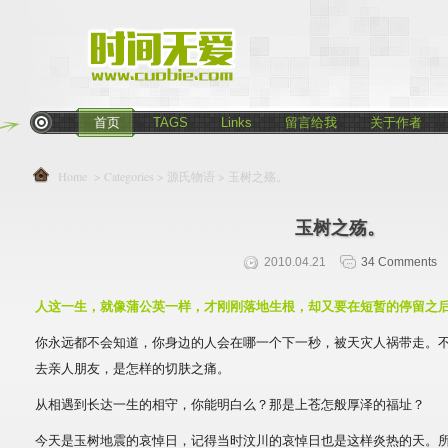
首页
TAGS
Links
留言给我
关于作者
Home
> Categories >
源氏物语
> 玉树之殇。
玉树之殇。
2010.04.21
34 Comments
人这一生，就像蒲公英一样，才刚刚落地生根，却又要在短暂的停留之
你永远都不会知道，你身边的人会在哪一个下一秒，被天灾人祸带走。
去亲人朋友，是怎样的切肤之痛。
从相遇到长达一生的相守，你能明白么？那是上苍怎般厚泽的福址？
今天是玉树地震的哀悼日，记得当时汶川的哀悼日也是这样炎热的天。