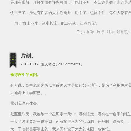
展现在眼前。连接里面有许多页面，再也打不开，不知道是搬了家还是
快三年了，身边有许多的人不断离开，劝不了，也留不住。每个人都有
一句：“青山不改，绿水长流，他日有缘，江湖再见”。
Tags:
忙碌
,
旅行
,
时光
,
最有意义
片刻。
2010.10.19 ,
源氏物语
,
23 Comments
,
偷得浮生半日闲。
有人说，高中老师之所以告诉你大学是如何如何地闲，是为了利用你对
力地考上大学而已。。
此刻我深有体会。
截至至昨天，我连续一个星期零一天中午没有睡觉，没有在一点半前吃过
一天半时间要赶三份策划，还有接连不断的活动啊，任务啊，课程呀。
大，干啥都是要靠走的，我来回奔波于大大的校园，各种忙。