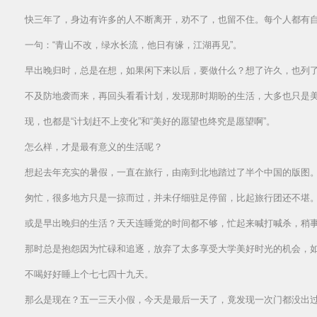
快三年了，身边有许多的人不断离开，劝不了，也留不住。每个人都有
一句：“青山不改，绿水长流，他日有缘，江湖再见”。
早出晚归时，总是在想，如果闲下来以后，要做什么？想了许久，也列
不及防地袭而来，再回头看看计划，发现那时期盼的生活，大多也只是
现，也都是“计划赶不上变化”和“美好的愿望也终究是愿望啊”。
怎么样，才是最有意义的生活呢？
想起去年充实的暑假，一直在旅行，由南到北地踏过了半个中国的版图
匆忙，很多地方只是一掠而过，并未仔细驻足停留，比起旅行团还不堪
或是早出晚归的生活？天天连睡觉的时间都不够，忙起来喊打喊杀，稍
那时总是抱怨因为忙碌和追逐，放弃了太多享受大学美好时光的机会，
不喝好好睡上个七七四十九天。
那么是现在？五一三天小假，今天是最后一天了，竟发现一次门都没出