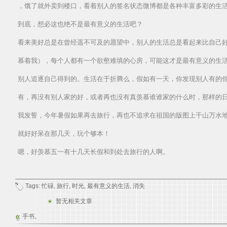
，饿了就外卖到楼口，看着别人的签名状态微博都是各种丰富多彩的生
到底，想必这也绝不是最有意义的生活吧？
看来美好总是在曾经遥不可及的愿望中，别人的生活总是看起来比自己
慕着我），每个人都有一个欲壑难填的心房，可能这才是最有意义的生
别人追逐自己得到的。生活在于折腾么，假如有一天，你发现别人有的
有，再没有别人家的好，或者再也没有真羡慕谁谁家的什么时，那样的
我发誓，今年暑假如果再去旅行，再也不追求在祖国的版图上千山万水
就好好呆在那几天，玩个够本！
嗯，好羡慕五一有十几天长假和到处去旅行的人啊。
Tags:
忙碌
,
旅行
,
时光
,
最有意义的生活
,
消失
暂无相关文章
手书。