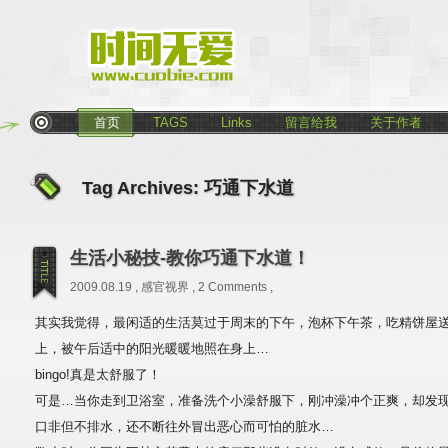
首页
TAGS
Links
留言给我
关于作者
Tag Archives:
巧通下水道
生活小秘技-教你巧通下水道！
2009.08.19 ,
感官视界
,
2 Comments
,
其实我觉得，最闲适的生活莫过于周末的下午，泡杯下午茶，吃精饼屋
上，被午后适中的阳光暖暖地照在身上…
bingo!真是太舒服了！
可是…当你走到卫浴室，准备洗个小澡舒服下，刚冲澡冲个正爽，却发
口非但不排水，还不断往外冒出恶心而可怕的脏水…