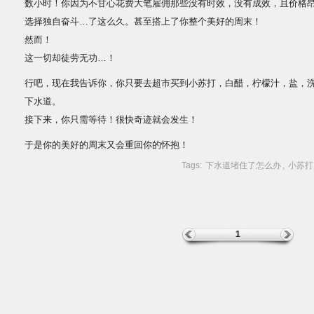
数小时！你因为不甘心花费大笔雇佣那些没有时效，没有成效，且价格
选择独自奋斗…了这么久。甚至搭上了你整个美好的周末！
然而！
这一切却徒劳无功…！
行吧，现在我告诉你，你只要去超市买到小苏打，白醋，柠檬汁，盐，
下水道。
接下来，你只需等待！很快奇迹就会发生！
于是你的美好的周末又会重回你的怀抱！
Tags:
下水道堵住了怎么办
,
小苏打
1