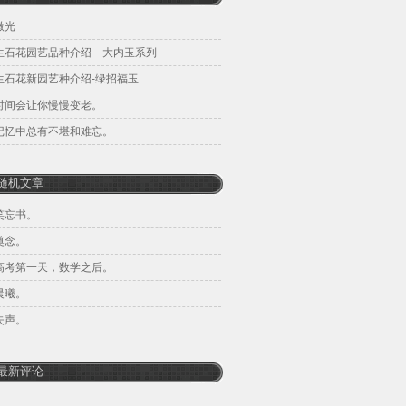
微光
生石花园艺品种介绍—大内玉系列
生石花新园艺种介绍-绿招福玉
时间会让你慢慢变老。
记忆中总有不堪和难忘。
随机文章
笑忘书。
奠念。
高考第一天，数学之后。
晨曦。
失声。
最新评论