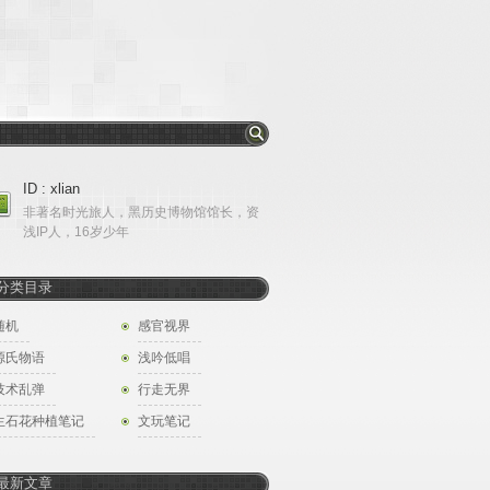
ID : xlian
非著名时光旅人，黑历史博物馆馆长，资
浅IP人，16岁少年
分类目录
随机
感官视界
源氏物语
浅吟低唱
技术乱弹
行走无界
生石花种植笔记
文玩笔记
最新文章