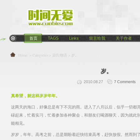
首页
TAGS
Links
留言给我
关于作者
Home
> Categories >
源氏物语
> 岁。
岁。
2010.08.27
7 Comments
真希望，就这样岁岁年年。
这两天的海口，好像总是有下不完的雨。进入了八月以后，似乎一切都
碌起来，忙着实习，忙着参加各种聚会，和朋友们喝酒聊天，因为就此
能相见。
岁岁，年年。高考之前，总是期盼着赶快结束高考，赶快放假。然而到