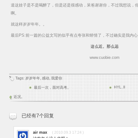
道这娃子是不是喝醉了，但是还是很感动，呆爸谢谢你，不过我想说，
啊。
就这样岁岁年年。。
最后PS:前一篇的公益文写的似乎有点夸张和矫情了，不过确实是我内
这么近。那么远
www.cuobie.com
Tags:
岁岁年年
,
感动
,
我爱你
HYL..II
最后一次，面对高考。
近况。
已经有7个回复
air max
( 2010.09.3 17:24 )