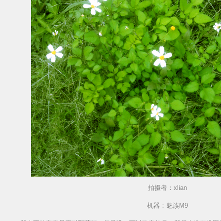
拍
摄者：xlian
机器：魅族M9