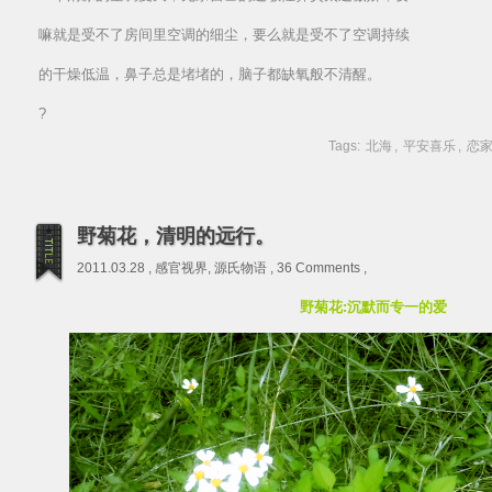
嘛就是受不了房间里空调的细尘，要么就是受不了空调持续
的干燥低温，鼻子总是堵堵的，脑子都缺氧般不清醒。
?
Tags:
北海
,
平安喜乐
,
恋
野菊花，清明的远行。
2011.03.28 ,
感官视界
,
源氏物语
,
36 Comments
,
野菊花:沉默而专一的爱