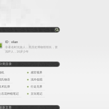
ID : xlian
非著名时光旅人，黑历史博物馆馆长，资
浅IP人，16岁少年
分类目录
随机
感官视界
源氏物语
浅吟低唱
技术乱弹
行走无界
生石花种植笔记
文玩笔记
最新文章