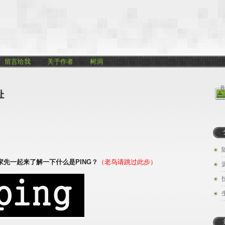
留言给我
关于作者
树洞
址
家先一起来了解一下什么是PING？
（老鸟请跳过此步）