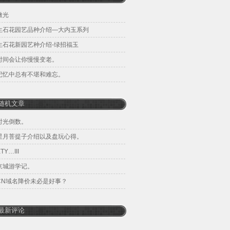
微光
生石花园艺品种介绍—大内玉系列
生石花新园艺种介绍-绿招福玉
时间会让你慢慢变老。
记忆中总有不堪和难忘。
随机文章
时光倒数。
星月菩提子介绍以及盘玩心得。
TY…III
京城游学记。
CN域名降价未必是好事？
最新评论