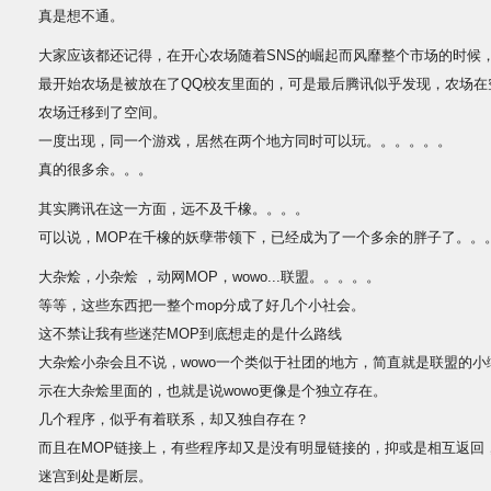
真是想不通。
大家应该都还记得，在开心农场随着SNS的崛起而风靡整个市场的时候
最开始农场是被放在了QQ校友里面的，可是最后腾讯似乎发现，农场在
农场迁移到了空间。
一度出现，同一个游戏，居然在两个地方同时可以玩。。。。。。
真的很多余。。。
其实腾讯在这一方面，远不及千橡。。。。
可以说，MOP在千橡的妖孽带领下，已经成为了一个多余的胖子了。。
大杂烩，小杂烩 ，动网MOP，wowo...联盟。。。。。
等等，这些东西把一整个mop分成了好几个小社会。
这不禁让我有些迷茫MOP到底想走的是什么路线
大杂烩小杂会且不说，wowo一个类似于社团的地方，简直就是联盟的
示在大杂烩里面的，也就是说wowo更像是个独立存在。
几个程序，似乎有着联系，却又独自存在？
而且在MOP链接上，有些程序却又是没有明显链接的，抑或是相互返回
迷宫到处是断层。