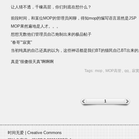
让人猜不透，千橡高层，你们到底在想什么？
前段时间，和某位MOP的管理员闲聊，得知mop的编写语言居然是JSP
MOP果然遍地是人才。。。
想想无数他们管理员自己炮制出来的极品帖子
“春哥”“寂寞”
当初纯真的自己还真的以为，这些神话都是我们BT的猫民自己BT出来的
真是“很傻很天真”啊啊啊
Tags:
mop
,
MOP高管
,
qq
,
寂
1
时间无爱
|
Creative Commons