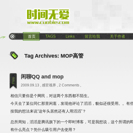
首页
TAGS
Links
留言给我
关于作者
Tag Archives:
MOP高管
闲聊QQ and mop
2009.09.13 ,
感官视界
,
2 Comments
,
相信只要你是个网民，对这两个东西都不陌生。
今天去了某位同仁那里闲逛，发现他评论了滔滔，貌似还很受用。。有
按我的想法来说“这年头居然还有人用滔滔”？
总所周知，滔滔是腾讯旗下的一个即时博客，可是我想说，这个所谓的即
有什么亮点？凭什么吸引用户去使用？