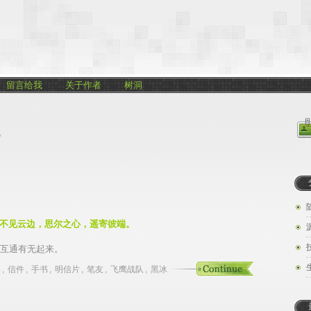
留言给我
关于作者
树洞
不见云边，思尔之心，遥寄彼端。
来互通有无起来。
o
,
信件
,
手书
,
明信片
,
笔友
,
飞鹰战队
,
黑冰