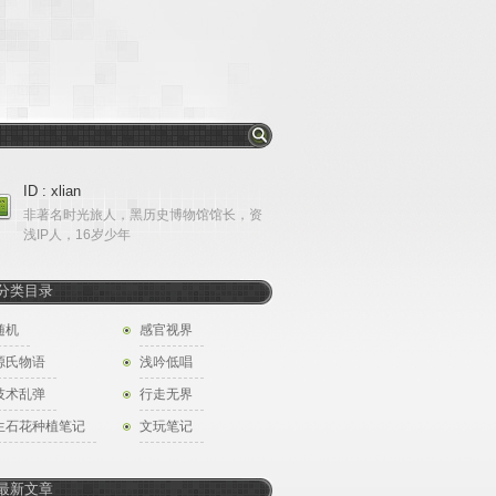
ID : xlian
非著名时光旅人，黑历史博物馆馆长，资
浅IP人，16岁少年
分类目录
随机
感官视界
源氏物语
浅吟低唱
技术乱弹
行走无界
生石花种植笔记
文玩笔记
最新文章