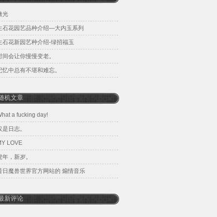
微光
生石花园艺品种介绍—大内玉系列
生石花新园艺种介绍-绿招福玉
时间会让你慢慢变老。
记忆中总有不堪和难忘。
随机文章
hat a fucking day!
仅是日志。
MY LOVE
虎年，新岁。
昔日魔兽世界官方网站的 煽情音乐
最新评论