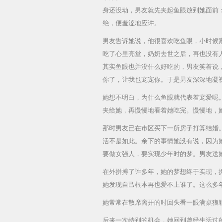
身还没动，男友就先夹起鱼眼放到她面前：
绝，便羞涩地应许。
男友告诉她说，他很喜欢吃鱼眼，小时候
吃了心里亮堂，奶奶去世之后，再也没有
其实鱼眼也并没什么好吃的，男友笑着说
你了，让我也宠宠你。于是男友深深地凝
她想不明白，为什么鱼眼就代表着宠爱呢
夹给她，再慢慢地看着她吃完。慢慢地，
那时男友已在市区买下一所房子打算结婚
活不是如此。余下的事情她没有说，因为
要做女强人，要实现少年时的梦。男友送
在外拼搏了许多年，她的梦想终于实现，
她发现自己根本再也爱不上谁了。这么多
她常常在散席离开的时回头看一眼满桌狼
后来一次特别的机会，她回到曾经生活过