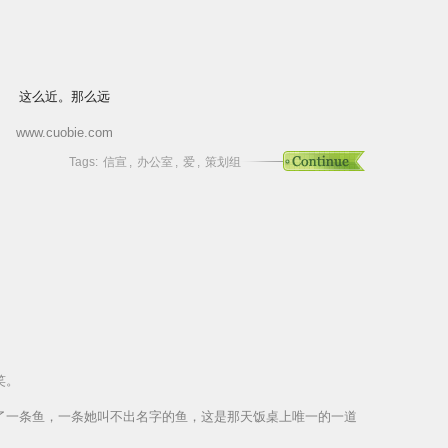
这么近。那么远
www.cuobie.com
Tags:
信宣
,
办公室
,
爱
,
策划组
笑。
了一条鱼，一条她叫不出名字的鱼，这是那天饭桌上唯一的一道