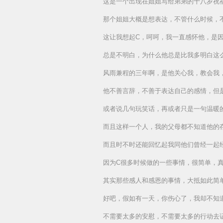
这是一个出现在姐姐写给弟弟的十八岁祝
那个姐姐大概是想表达，不管什么时候，
这让我想起C，呵呵，我一直感怀他，是
总是不明白，为什么他总是比我多明白这
风雨兼程的三年啊，是他关心我，教会我
他不善言辞，不善于表达自己的感情，但
或者说几句玩笑话，再或者只是一句温暖
而且这样一个人，我的父母都不知道他的
而且时不时还能回忆起我同他们曾经一起
因为C很多时候做的一些事情，很简单，
其实那些感人和感恩的事情，大抵如此简
好吧，假如有一天，你伤心了，我却不知
不需要太多的安慰，不需要太多的行动去