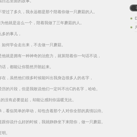
福日志里面的故事。
不管过了多久，我永远都是那个陪着你做一只蘑菇的人。
因为他就是这么一个，陪着我做了三年蘑菇的人。
么多的事儿，
，如何学会走出来，不去做一只蘑菇。
是他就是拥有一种神奇的治愈力，就算陪着你一句话不说，
的话，都能让你豁然开朗起来。
存在，虽然他们很多时候能叫出我身边很多人的名字，
经历的片段，但是我敢说他们一定叫不出C的名字，哈哈。
真的没有必要提起，却能让感到你温暖无比。
单，看似简单的举动，却包含着那个人对你全部的真情以待。
道跟你说什么好的时候，我就静静坐下来陪你，做一只蘑菇。
证明。