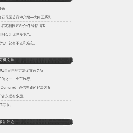
微光
生石花园艺品种介绍—大内玉系列
生石花新园艺种介绍-绿招福玉
时间会让你慢慢变老。
记忆中总有不堪和难忘。
随机文章
301重定向的方法设置首选域
长信之一，火车旅行。
UCenter应用通信失败的解决方案
不管永远有多远。
ET再来。
最新评论