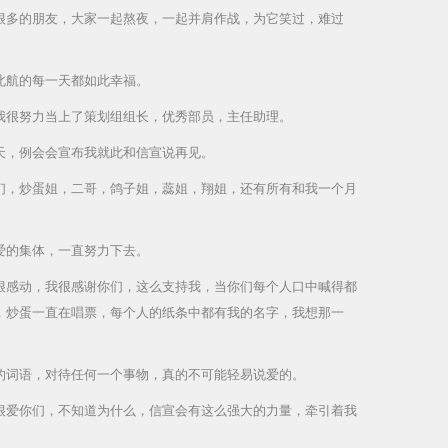
很多的朋友，大家一起熬夜，一起并肩作战，为它笑过，难过
北航的每一天都如此幸福。
我很努力当上了策划组组长，优秀部员，主任助理。
天，例会会宣布我就此和信宣说再见。
们，炒蛋姐，二哥，鸽子姐，蕊姐，翔姐，还有所有和我一个月
爱的集体，一直努力下去。
很感动，我很感谢你们，这么支持我，当你们每个人口中喊得都
，炒蛋一直在唱票，每个人的纸条中都有我的名字，我想那一
的词语，对待任何一个事物，真的不可能轻易说爱的。
很爱你们，不知道为什么，信宣会有这么强大的力量，牵引着我