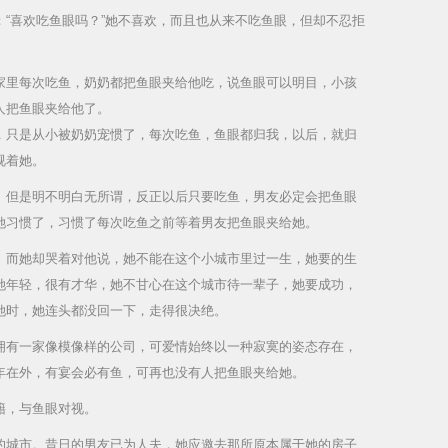
“喜欢吃鱼眼吗？”她不喜欢，而且也从来不吃鱼眼，但却不忍拒
家里每次吃鱼，奶奶都把鱼眼夹给他吃，说鱼眼可以明目，小孩
人把鱼眼夹给他了。
，只是从小被奶奶宠惯了，每次吃鱼，鱼眼都归我，以后，就归
视着她。
。但是明不明白无所谓，反正以后只要吃鱼，男友必定会把鱼眼
她习惯了，习惯了每次吃鱼之前等着男友把鱼眼夹给她。
。而她却哭着对他说，她不能在这个小城市里过一生，她要的生
她年轻，很有才华，她不甘心在这个城市待一辈子，她要成功，
她时，她连头都没回一下，走得很决绝。
拥有一家像模像样的公司，可爱情始终以一种寂寞的姿态存在，
年在外，有宴会必有鱼，可再也没有人把鱼眼夹给她。
籍，与鱼眼对视。
的城市。
昔日的男友已为人夫，她应邀去那所原本属于她的房子