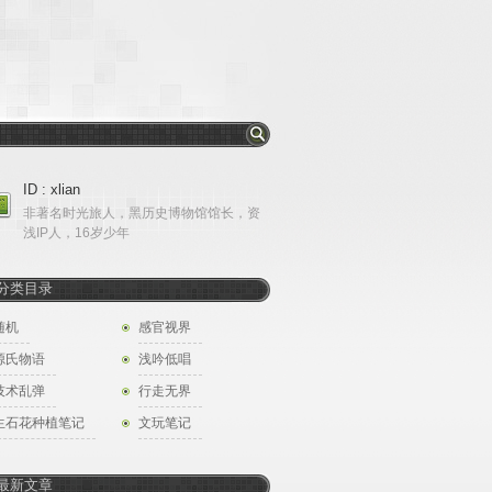
ID : xlian
非著名时光旅人，黑历史博物馆馆长，资
浅IP人，16岁少年
分类目录
随机
感官视界
源氏物语
浅吟低唱
技术乱弹
行走无界
生石花种植笔记
文玩笔记
最新文章