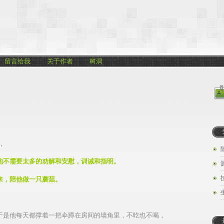
留言给我
关于作者
树洞
,
他不需要太多的劝解和安慰，训诫和指明。
来，陪他做一只蘑菇。
于是他每天都撑着一把伞蹲在房间的墙角里，不吃也不喝，