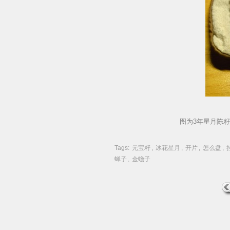
图为3年星月陈籽
Tags:
元宝籽
,
冰花星月
,
开片
,
怎么盘
,
蝉子
,
金蟾子