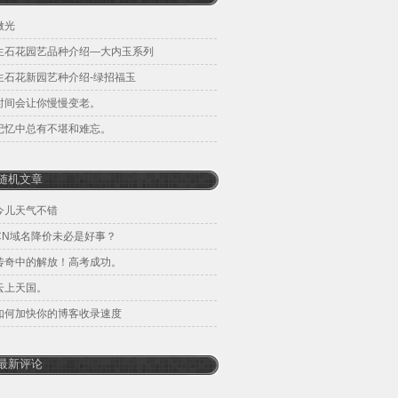
微光
生石花园艺品种介绍—大内玉系列
生石花新园艺种介绍-绿招福玉
时间会让你慢慢变老。
记忆中总有不堪和难忘。
随机文章
今儿天气不错
CN域名降价未必是好事？
传奇中的解放！高考成功。
云上天国。
如何加快你的博客收录速度
最新评论