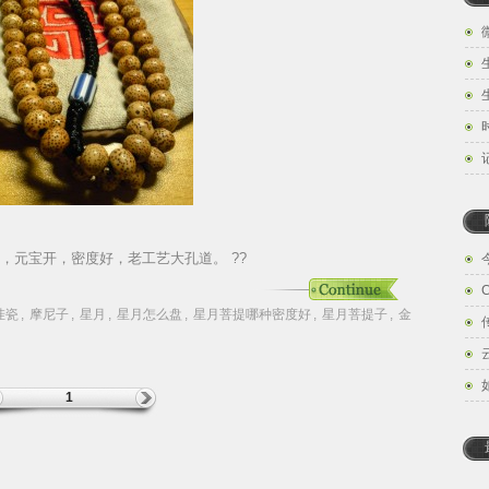
，元宝开，密度好，老工艺大孔道。 ??
挂瓷
,
摩尼子
,
星月
,
星月怎么盘
,
星月菩提哪种密度好
,
星月菩提子
,
金
1