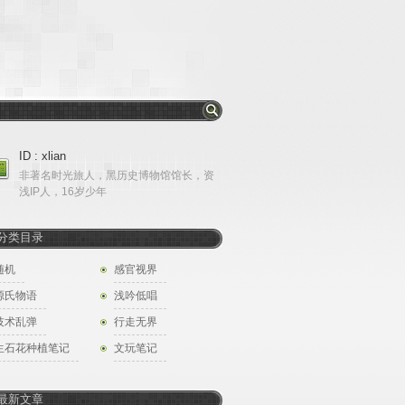
ID : xlian
非著名时光旅人，黑历史博物馆馆长，资
浅IP人，16岁少年
分类目录
随机
感官视界
源氏物语
浅吟低唱
技术乱弹
行走无界
生石花种植笔记
文玩笔记
最新文章