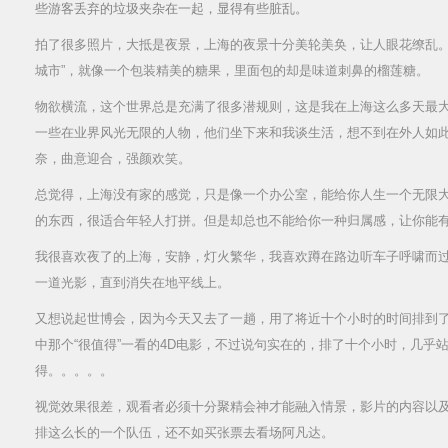
些游客丢弃的垃圾夹杂在一起，显得有些脏乱。
拍了很多照片，大抵是夜景，上海的夜景十分美轮美奂，让人眼花缭乱。
城市”，就像一个包装精美的糖果，里面包的却是味道刺鼻的榴莲糖。
物欲横流，这个世界总是充满了很多潜规则，这是我在上海这么多天最
一些在业界风光无限的人物，他们坐下来和我谈生活，想不到在外人如
奈，曲意迎合，强颜欢笑。
总觉得，上海没有家的感觉，只是像一个办公室，能给你人生一个无限
的东西，很适合年轻人打拼。但是却总也不能给你一种归属感，让你能
我很喜欢夜了的上海，安静，灯火繁华，我喜欢蹲在路边听车子呼啸而
一道光影，直到消失在地平线上。
又想说起世博会，因为今天又去了一趟，用了将近十个小时的时间排到
中那个“很值得”一看的4D电影，不过说句实在的，排了十个小时，几乎
得。。。。。
视觉效果很差，观看者必须十分聚精会神才能融入情景，影片的内容以
排这么长的一个队伍，还不如买张票去看场阿凡达。