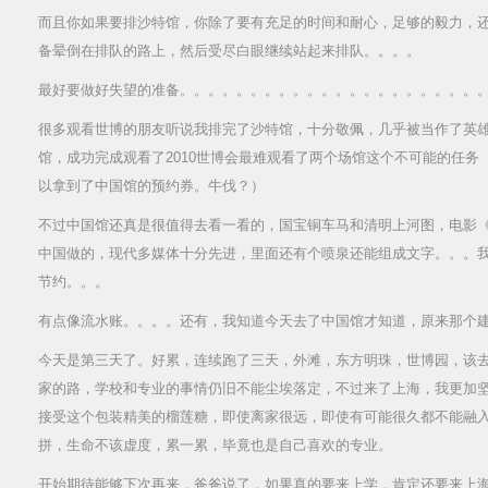
而且你如果要排沙特馆，你除了要有充足的时间和耐心，足够的毅力，
备晕倒在排队的路上，然后受尽白眼继续站起来排队。。。。
最好要做好失望的准备。。。。。。。。。。。。。。。。。。。。。
很多观看世博的朋友听说我排完了沙特馆，十分敬佩，几乎被当作了英
馆，成功完成观看了2010世博会最难观看了两个场馆这个不可能的任务
以拿到了中国馆的预约券。牛伐？）
不过中国馆还真是很值得去看一看的，国宝铜车马和清明上河图，电影
中国做的，现代多媒体十分先进，里面还有个喷泉还能组成文字。。。
节约。。。
有点像流水账。。。。还有，我知道今天去了中国馆才知道，原来那个建
今天是第三天了。好累，连续跑了三天，外滩，东方明珠，世博园，该
家的路，学校和专业的事情仍旧不能尘埃落定，不过来了上海，我更加
接受这个包装精美的榴莲糖，即使离家很远，即使有可能很久都不能融
拼，生命不该虚度，累一累，毕竟也是自己喜欢的专业。
开始期待能够下次再来，爸爸说了，如果真的要来上学，肯定还要来上