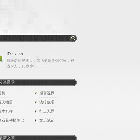
ID : xlian
非著名时光旅人，黑历史博物馆馆长，资
浅IP人，16岁少年
分类目录
随机
感官视界
源氏物语
浅吟低唱
技术乱弹
行走无界
生石花种植笔记
文玩笔记
最新文章