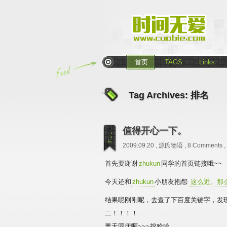
首页
TAGS
Links
Tag Archives:
排名
值得开心一下。
2009.09.20 ,
源氏物语
,
8 Comments
,
首先要谢谢
zhukun
同学的首页链接哦~~
今天还和
zhukun
小朋友抱怨
这么近。那
结果呢刚刚呢，去查了下百度关键字，发现“这么
二！！！！
普天同庆啊~~~挖哈哈