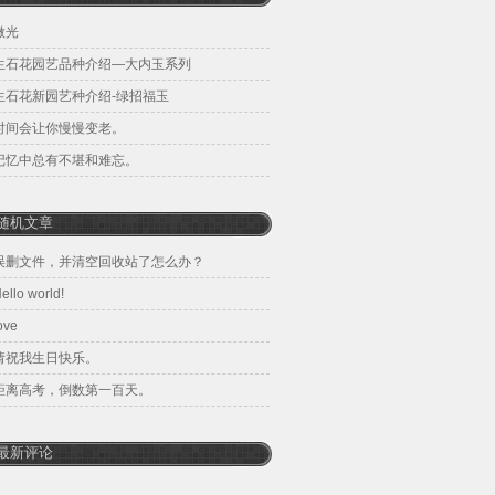
微光
生石花园艺品种介绍—大内玉系列
生石花新园艺种介绍-绿招福玉
时间会让你慢慢变老。
记忆中总有不堪和难忘。
随机文章
误删文件，并清空回收站了怎么办？
ello world!
ove
请祝我生日快乐。
距离高考，倒数第一百天。
最新评论