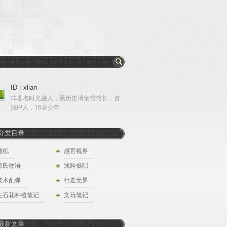
ID : xlian
非著名时光旅人，黑历史博物馆馆长，资
浅IP人，16岁少年
分类目录
随机
感官视界
源氏物语
浅吟低唱
技术乱弹
行走无界
生石花种植笔记
文玩笔记
最新文章