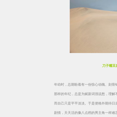
刀子嘴豆
年幼时，总期盼着有一份惊心动魄、刻骨
那样的年纪，总是为赋新词强说愁，理解
而自己只是平平淡淡。
于是便格外期待日
剧情，天天活的像八点档
的男主角一样难