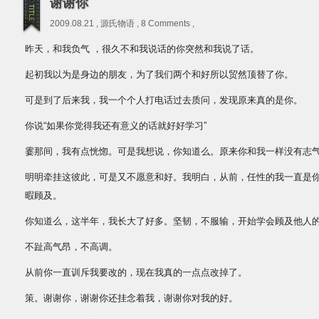
谢谢你
2009.08.21 ,
源氏物语
,
8 Comments
,
昨天，和我负气 ，很久不和我说话的你突然和我说了话。
起初我以为是身边的朋友，为了我们两个和好所以贸然顶替了你。
可是到了后来我，我一个个人打电话过去质问，发现原来真的是你。
你说“如果你觉得我还有意义的话就好好学习”
霎那间，我有点恍惚。可是我想说，你知道么。原来你和我一样没有志
明明牵挂这彼此，可是又不愿意和好。我明白，从前，任性的我一直是
暇顾及。
你知道么，这半年，我长大了好多。坚韧，不服输，开始学会顾及他人
不趾高气昂，不高调。
从前你一直训斥我要改的，现在我真的一点点改掉了。
策。谢谢你，谢谢你还挂念着我，谢谢你对我的好。