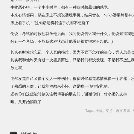
生物恶心得，一个半小时里，都有一种随时想晕倒的感觉。
本来心情郁闷，躺在床上不想说话玩手机，结果舍友一句“小远果然是神
床上看手机！”这句话噎得我连手机都不想碰了……
伦说，考试的时候他就坐他后面，我问伦说告诉我干什么，伦说知道我想
分到一个考场，不然我这种状态让他看到都觉得对不起他。)
其实有时候想忘记一个人真的很难，因为不管下怎样的决心，旁人总是
其实我和他昨天有过一次擦肩而过，只是我们都没发现。不是我不放过
放过我。
突然发觉自己又像个女人一样伤怀，很多时候感觉感情就像一个容器，
了熟悉的人群，让我能够敞来心怀。这是唯一值得安慰的。
还有你们这些能时刻关注我博客的朋友们，谢谢你们，对小远的支持！
唉。又开始消沉了…
Tags:
小远
,
支持
,
语文考试
,