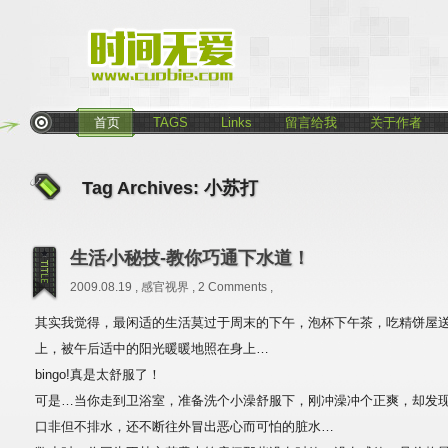
首页
TAGS
Links
留言给我
关于作者
Tag Archives:
小苏打
生活小秘技-教你巧通下水道！
2009.08.19 ,
感官视界
,
2 Comments
,
其实我觉得，最闲适的生活莫过于周末的下午，泡杯下午茶，吃精饼屋
上，被午后适中的阳光暖暖地照在身上…
bingo!真是太舒服了！
可是…当你走到卫浴室，准备洗个小澡舒服下，刚冲澡冲个正爽，却发
口非但不排水，还不断往外冒出恶心而可怕的脏水…