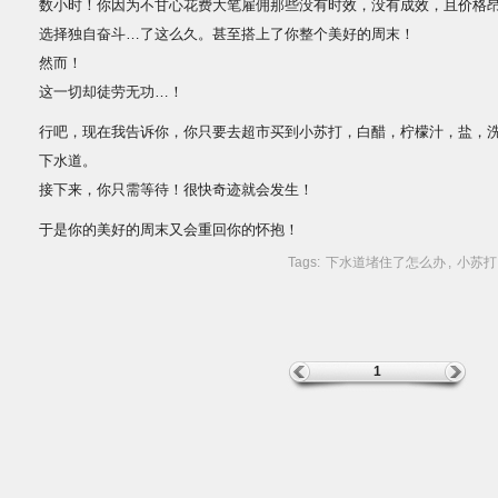
数小时！你因为不甘心花费大笔雇佣那些没有时效，没有成效，且价格
选择独自奋斗…了这么久。甚至搭上了你整个美好的周末！
然而！
这一切却徒劳无功…！
行吧，现在我告诉你，你只要去超市买到小苏打，白醋，柠檬汁，盐，
下水道。
接下来，你只需等待！很快奇迹就会发生！
于是你的美好的周末又会重回你的怀抱！
Tags:
下水道堵住了怎么办
,
小苏打
1