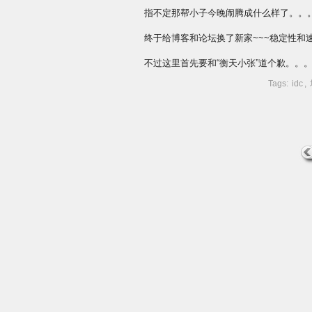
指不定那帮小子今晚闹腾成什么样了。。
终于给博客和论坛换了新家~~~稳定性和
不过这里首先要和“衡天小张”道个歉。。
Tags:
idc
,