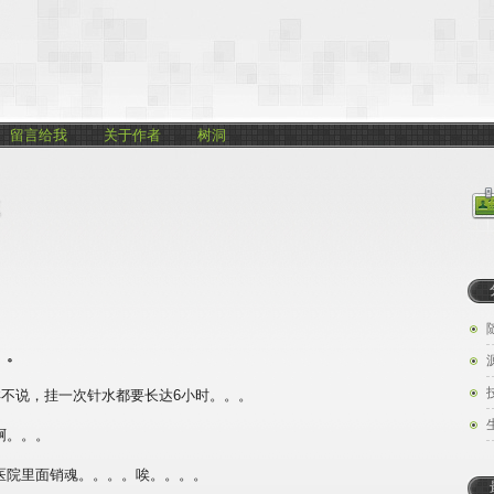
留言给我
关于作者
树洞
。。
洋不说，挂一次针水都要长达6小时。。。
啊。。。
医院里面销魂。。。。唉。。。。