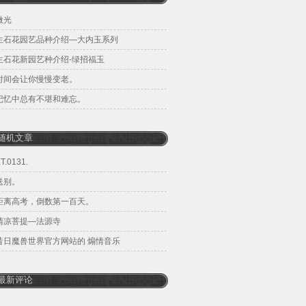
微光
生石花园艺品种介绍—大内玉系列
生石花新园艺种介绍-绿招福玉
时间会让你慢慢变老。
记忆中总有不堪和难忘。
随机文章
T.0131.
送别。
距离高考，倒数第一百天。
清凉菩提—法源寺
昔日魔兽世界官方网站的 煽情音乐
最新评论