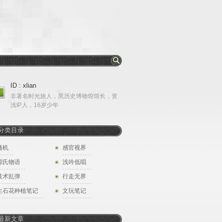
ID : xlian
非著名时光旅人，黑历史博物馆馆长，资
浅IP人，16岁少年
分类目录
随机
感官视界
源氏物语
浅吟低唱
技术乱弹
行走无界
生石花种植笔记
文玩笔记
最新文章