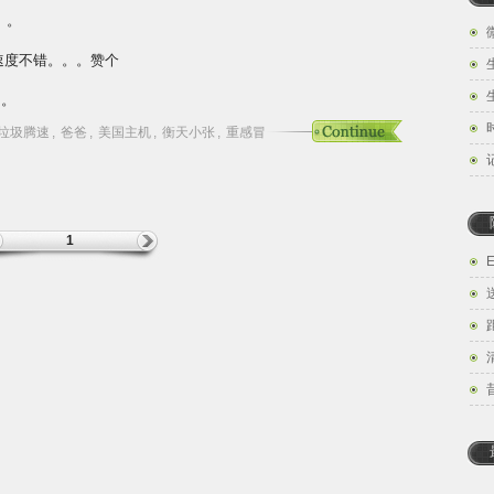
。。
速度不错。。。赞个
。。
垃圾腾速
,
爸爸
,
美国主机
,
衡天小张
,
重感冒
1
E