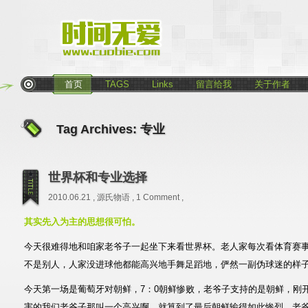
首页
TAGS
Links
留言给我
关于作者
Tag Archives:
专业
世界杯和专业选择
2010.06.21 ,
源氏物语
,
1 Comment
,
其实先入为主的思想很可怕。
今天很难得地和咱家老爷子一起坐下来看世界杯。老人家每次看体育赛
不是别人，人家没进球他都能高兴地手舞足蹈地，俨然一副伪球迷的样
今天第一场是葡萄牙对朝鲜，7：0朝鲜惨败，老爷子支持的是朝鲜，刚
害的我们老爷子那叫一个高兴啊，就算到了最后朝鲜输得如此惨烈，老