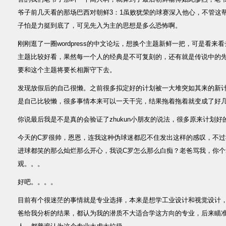
爷子前几天看的那场巴西对朝鲜3：1虽败犹荣的球赛深入他心，不管这
子怕是力挺到底了，可见先入为主的思想是多么恐怖啊。
刚刚逛了一圈wordpress的中文论坛，想换个主题新鲜一把，可是看
主题比较好看，果然每一个人的经典是不可复刻的，还有就是传说中的
要和这个主题将要长相厮守下去。
发现放假后的自己很懒。之前很多拟定好的计划被一大堆突如其来的新
是自己比较懒，很多事情本来可以一天干完，结果拖着拖着就变成了好
你说最后我是不是真的会验证了zhukun小朋友的说法，很多原来计划
今天的C罗很帅，恩恩，连我这种伪球迷都忍不住发出这样的感叹，不
进球都笑的那么灿烂那么开心，我说C罗怎么那么白痴？老爸骂我，你
观。。。
好吧。。。。
目前有个很迷茫的事情就是专业选择，本来是想学工业设计和视觉设计
爸给我分析的结果，都认为我的潜质不大适合学这方向的专业，后来瞄