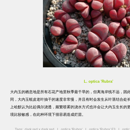
L. optica 'Rubra'
大内玉的栖息地是所有石花产地里秋季最干旱的，但离海岸线不远，因
同，大内玉蜕皮老叶抽干的速度非常慢，并且有时会发生从叶茎结合处
上哈默认为比起偶尔浇透，频繁喷雾的浇水方式也许会让大内玉生长的
境比较敏感，在此种环境下很容易造成烂苗。
Tags:
dark red x dark red
,
L. optica 'Rubra'
,
L. optica 'Rubra' F3
,
L. opti