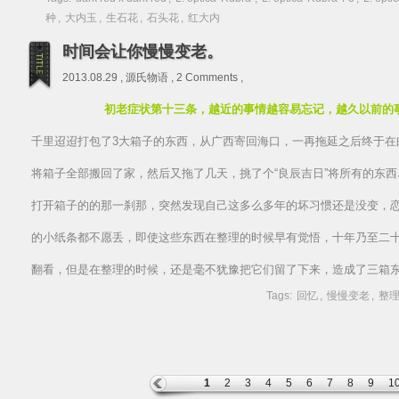
种
,
大内玉
,
生石花
,
石头花
,
红大内
时间会让你慢慢变老。
2013.08.29 ,
源氏物语
,
2 Comments
,
初老症状第十三条，越近的事情越容易忘记，越久以前的
千里迢迢打包了3大箱子的东西，从广西寄回海口，一再拖延之后终于在
将箱子全部搬回了家，然后又拖了几天，挑了个“良辰吉日”将所有的东
打开箱子的的那一刹那，突然发现自己这多么多年的坏习惯还是没变，
的小纸条都不愿丢，即使这些东西在整理的时候早有觉悟，十年乃至二
翻看，但是在整理的时候，还是毫不犹豫把它们留了下来，造成了三箱
Tags:
回忆
,
慢慢变老
,
整
1
2
3
4
5
6
7
8
9
1