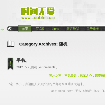
首页
TAGS
Links
留言给我
关于作者
Category Archives:
随机
手书。
2012.05.2 ,
随机
,
4 Comments
,
望水之南，不见云边，思尔之心，遥寄彼
?这一阵儿，身边的人又开始流行用邮寄来互通有无起来。
Tags:
zippo
,
信件
,
手书
,
明信片
,
笔友
,
飞