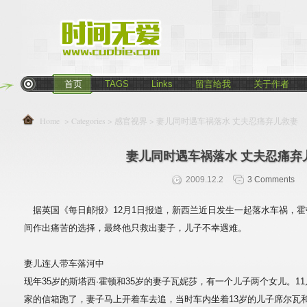
首页
TAGS
Links
留言给我
关于作者
Home
> Categories >
感官视界
> 妻儿同时遇车祸落水 丈夫忍痛弃儿救妻
妻儿同时遇车祸落水 丈夫忍痛弃
2009.12.2
3 Comments
据英国《每日邮报》12月1日报道，新西兰近日发生一起落水车祸，霍
间作出痛苦的选择，最终他只救出妻子，儿子不幸遇难。
妻儿连人带车落河中
现年35岁的斯塔西·霍顿和35岁的妻子瓦妮莎，有一个儿子两个女儿。1
家的信箱跑了，妻子马上开着车去追，当时车内坐着13岁的儿子席尔瓦