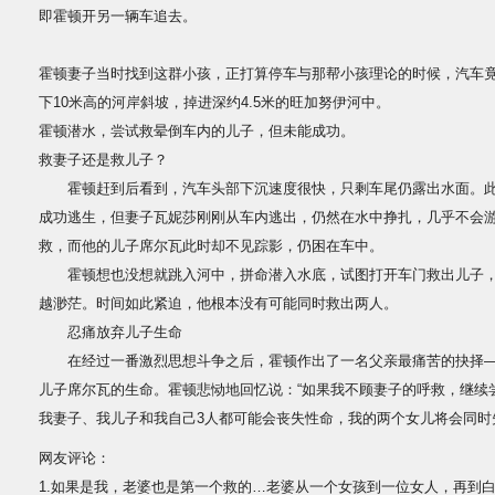
即霍顿开另一辆车追去。
霍顿妻子当时找到这群小孩，正打算停车与那帮小孩理论的时候，汽车
下10米高的河岸斜坡，掉进深约4.5米的旺加努伊河中。
霍顿潜水，尝试救晕倒车内的儿子，但未能成功。
救妻子还是救儿子？
霍顿赶到后看到，汽车头部下沉速度很快，只剩车尾仍露出水面。此
成功逃生，但妻子瓦妮莎刚刚从车内逃出，仍然在水中挣扎，几乎不会
救，而他的儿子席尔瓦此时却不见踪影，仍困在车中。
霍顿想也没想就跳入河中，拼命潜入水底，试图打开车门救出儿子，
越渺茫。时间如此紧迫，他根本没有可能同时救出两人。
忍痛放弃儿子生命
在经过一番激烈思想斗争之后，霍顿作出了一名父亲最痛苦的抉择—
儿子席尔瓦的生命。霍顿悲恸地回忆说：“如果我不顾妻子的呼救，继续
我妻子、我儿子和我自己3人都可能会丧失性命，我的两个女儿将会同时失
网友评论：
1.如果是我，老婆也是第一个救的…老婆从一个女孩到一位女人，再到